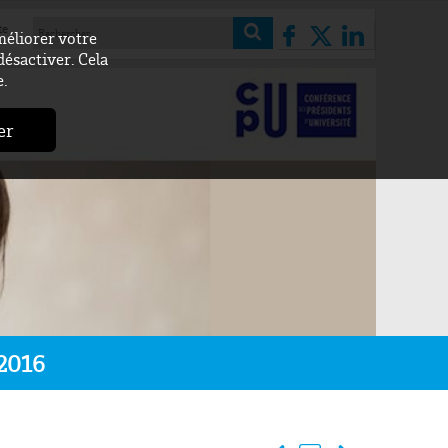
te
méliorer votre
désactiver. Cela
e.
er
 2016