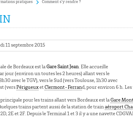
rmations pratiques
Comment s'y rendre ?
IN
edi 11 septembre 2015
pale de Bordeaux est la
Gare Saint Jean
. Elle accueille
ar jour (environ un toutes les 2 heures) allant vers le
 3h30 avec le TGV), vers le Sud (vers Toulouse, 1h30 avec
Est (vers
Périgueux
et
Clermont-Ferran
d
, pour environ 6 h. Le
n principale pour les trains allant vers Bordeaux est la
Gare Mont
uelques trains partent aussi de la station de train
aéroport Cha
 2D, 2E et 2F. Depuis le Terminal 1 et 3 il y a une navette CDGVAL