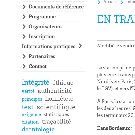
Accueil
Info
Documents de référence
EN TRA
Programme
Organisateurs
Inscription
Modifié le vendr
Informations pratiques
Partenaires
Contact
La station princi
plusieurs trains p
Intégrité
Nord (vers Paris,
éthique
le TGV), et vers l'
authenticité
vérité
honnêteté
principes
A Paris, la statio
test
scientifique
les deux heures. Q
exigence
statistiques
les terminaux
2C,
traçabilité
citation
Dans Bordeaux
:
déontologie