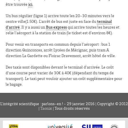
être trouvée
ici
.
Un bus régulier (ligne 1) arrive toute les 20-30 minutes vers le
centre ville(1.50€). L’arrêt de bus est juste en face du
terminal
d'arrivé
. Il y a aussi un
Bus express
qui arrive toutes les heures et
relie l'aéroport à la station de train (le ticket est d'environ 8€).
Pour venir en transports en commun depuis l'aéroport : bus 1
direction Quinconces, arrêt Lycées de Mérignac, puis tram A
direction La Gardette ou Floirac Dravemont, arrêt hôtel de ville.
Des taxis sont disponibles devant le terminal d'arrivée. Le coût
d'une course peut varier de 30€ à 40€ (dépendant du temps de
transport). Le taxi peut vouloir ajouter un coût supplémentaire pour
le bagage.
L’intégrité scientifique : parlons-en ! - 29 janvier 2016 | Copyright © 2012
|
Taonix
| Tous droits réservés