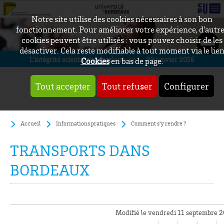
Notre site utilise des cookies nécessaires à son bon
fonctionnement. Pour améliorer votre expérience, d’autr
cookies peuvent être utilisés : vous pouvez choisir de les
désactiver. Cela reste modifiable à tout moment via le lie
L’intégrité scientifique : parlons-en ! - 29 janvier 2016
Cookies
en bas de page.
Tout accepter
Tout refuser
Configurer
Accueil
Informations pratiques
Comment s'y rendre ?
TRANSPORTS DANS
BORDEAUX
Modifié le vendredi 11 septembre 